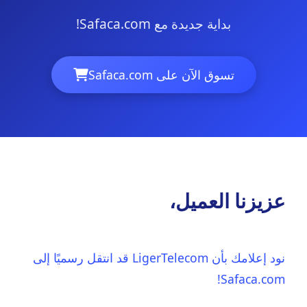
بداية جديدة مع Safaca.com!
تسوق الآن على Safaca.com
عزيزنا العميل،
نود إعلامك بأن LigerTelecom قد انتقل رسميًا إلى
Safaca.com!